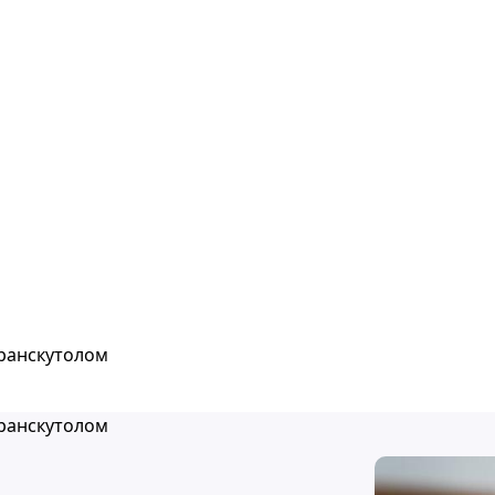
транскутолом
транскутолом