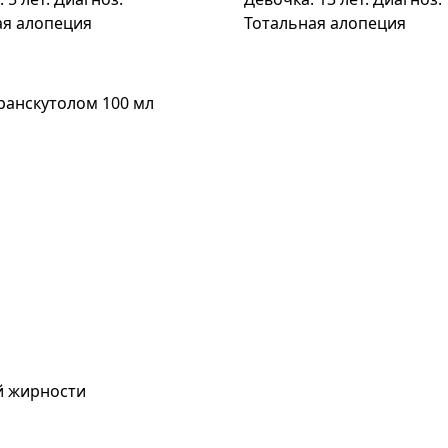
ая алопеция
Тотальная алопеция
ранскутолом 100 мл
й жирности