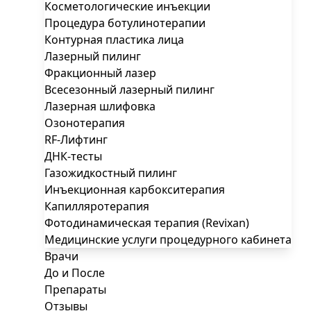
Косметологические инъекции
Процедура ботулинотерапии
Контурная пластика лица
Лазерный пилинг
Фракционный лазер
Всесезонный лазерный пилинг
Лазерная шлифовка
Озонотерапия
RF-Лифтинг
ДНК-тесты
Газожидкостный пилинг
Инъекционная карбокситерапия
Капилляротерапия
Фотодинамическая терапия (Revixan)
Медицинские услуги процедурного кабинета
Врачи
До и После
Препараты
Отзывы