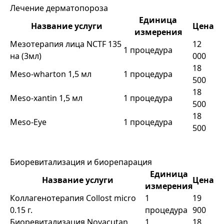
Лечение дерматопороза
Единица
Название услуги
Цена
измерения
Мезотерапия лица NСTF 135
12
1 процедура
на (3мл)
000
18
Meso-wharton 1,5 мл
1 процедура
500
18
Meso-xantin 1,5 мл
1 процедура
500
18
Meso-Eye
1 процедура
500
Биоревитализация и биорепарация
Единица
Название услуги
Цена
измерения
Коллагенотерапия Collost micro
1
19
0.15 г.
процедура
900
Биоревитализация Novacutan,
1
18