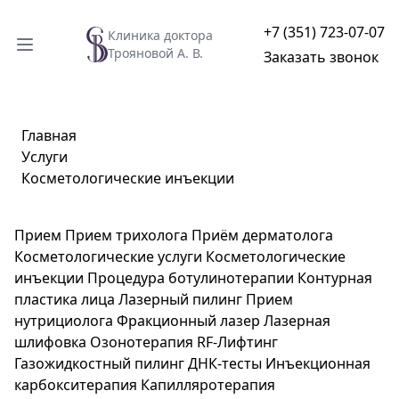
+7 (351) 723-07-07
Клиника доктора
Трояновой А. В.
Заказать звонок
Главная
Услуги
Косметологические инъекции
Прием
Прием трихолога
Приём дерматолога
Косметологические услуги
Косметологические
инъекции
Процедура ботулинотерапии
Контурная
пластика лица
Лазерный пилинг
Прием
нутрициолога
Фракционный лазер
Лазерная
шлифовка
Озонотерапия
RF-Лифтинг
Газожидкостный пилинг
ДНК-тесты
Инъекционная
карбокситерапия
Капилляротерапия