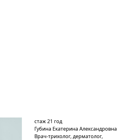
стаж
21 год
ст
Губина Екатерина Александровна
Ми
Врач-трихолог, дерматолог,
Ко