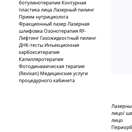
ботулинотерапии
Контурная
пластика лица
Лазерный пилинг
Прием нутрициолога
Фракционный лазер
Лазерная
шлифовка
Озонотерапия
RF-
Лифтинг
Газожидкостный пилинг
ДНК-тесты
Инъекционная
карбокситерапия
Капилляротерапия
Фотодинамическая терапия
(Revixan)
Медицинские услуги
процедурного кабинета
Лазерный
лицо/ ш
лицо
Периорб