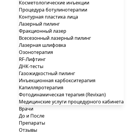
Косметологические инъекции
Процедура ботулинотерапии
Контурная пластика лица
Лазерный пилинг
Фракционный лазер
Всесезонный лазерный пилинг
Лазерная шлифовка
Озонотерапия
RF-Лифтинг
ДНК-тесты
Газожидкостный пилинг
Инъекционная карбокситерапия
Капилляротерапия
Фотодинамическая терапия (Revixan)
Медицинские услуги процедурного кабинета
Врачи
До и После
Препараты
Отзывы