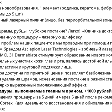
к
 новообразования, 1 элемент (родинка, кератома, фибр
ы до 5 шт.)
нный лазерный пилинг (лицо, без периорбитальной зоны
рамы, рубцы, глубокое постакне? Легко! «Клиника докт
ованную процедуру – лазерную шлифовку.
 проблем наших пациентов мы проводим при помощи п
 брендом Asclepion Laser Technologies – эрбиевый лазе
MCL 31 Dermablate стимулирует образование нового кол
ельных участках кожи глаз и рта, являясь достойной ал
ластики и круговой подтяжки лица.
а доступна по приятной цене и позволяет безболезнен
 удаления шрамов, исчезновения постакне в разной ста
 ярко выраженный омолаживающий эффект.
едуры, выполняемые главным врачом, +1000 рублей
дения процедуры за 5 дней и через 5 дней после реко
Cortexil (для идеального восстановления и обновления 
ия: