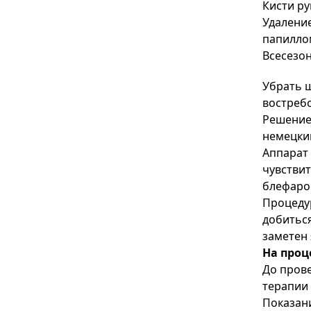
Кисти ру
Удаление
папиллом
Всесезо
Убрать ш
востреб
Решение
немецким
Аппарат 
чувствит
блефароп
Процедур
добиться
заметен
На проц
До прове
терапии 
Показан