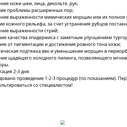
ие кожи шеи, лица, декольте, рук;
ние проблемы расширенных пор;
ние выраженности мимических морщин или их полное 
е кожного рельефа, за счет устранения рубцов постакн
ние выраженности стрий;
ие качества эпидермиса с заметным улучшением тургор
ие от пигментации и достижение ровного тона кожи;
гическая подтяжка век и уменьшение морщин в периорб
ние щадящего холодного пилинга, позволяющего мгнове
оры.
ация 2-3 дня
довано проведение 1-2-3 процедур (по показаниям). П
ультироваться со специалистом!