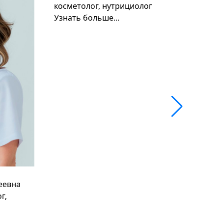
косметолог, нутрициолог
ка
Узнать больше...
an
Уз
еевна
г,