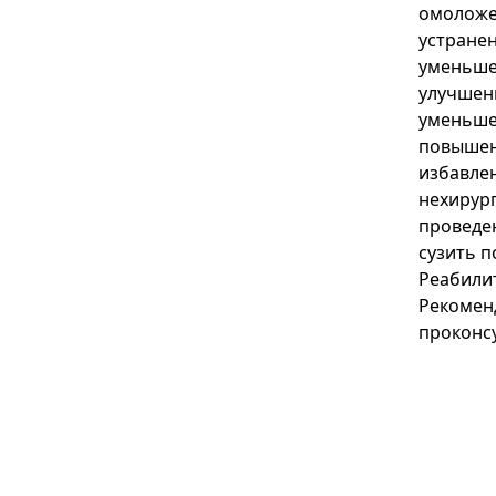
омоложен
устране
уменьше
улучшени
уменьше
повышен
избавлен
нехирур
проведе
сузить п
Реабилит
Рекомен
проконс