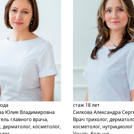
года
стаж
18 лет
ва Юлия Владимировна
Силкова Александра Серг
ель главного врача,
Врач трихолог, дерматоло
, дерматолог, косметолог,
косметолог, нутрициолог
олог
Узнать больше...