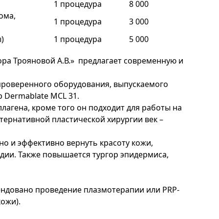
1 процедура
8 000
ома,
1 процедура
3 000
)
1 процедура
5 000
ора Трояновой А.В.» предлагает современную и
роверенного оборудования, выпускаемого
р Dermablate MCL 31.
лагена, кроме того он подходит для работы на
ьтернативной пластической хирургии век –
но и эффективно вернуть красоту кожи,
дии. Также повышается тургор эпидермиса,
мендовано проведение плазмотерапии или PRP-
кожи).