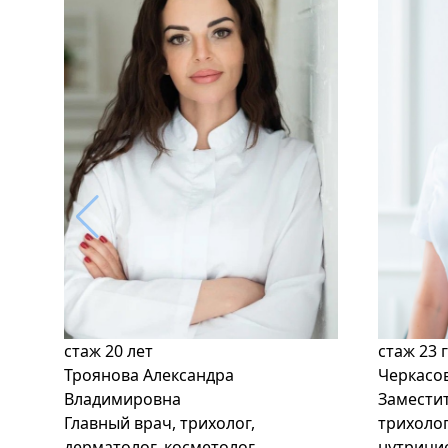
стаж
20 лет
стаж
23 
Троянова Александра
Черкасо
Владимировна
Заместит
Главный врач, трихолог,
трихолог
дерматолог, косметолог,
нутрици