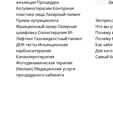
инъекции
Процедура
За
ботулинотерапии
Контурная
пластика лица
Лазерный пилинг
Прием нутрициолога
Экспресс
Фракционный лазер
Лазерная
Что вы у
шлифовка
Озонотерапия
RF-
Почему 
Лифтинг
Газожидкостный пилинг
Почему б
ДНК-тесты
Инъекционная
Как забо
карбокситерапия
Для кого
Капилляротерапия
Самый бы
Фотодинамическая терапия
(Revixan)
Медицинские услуги
процедурного кабинета