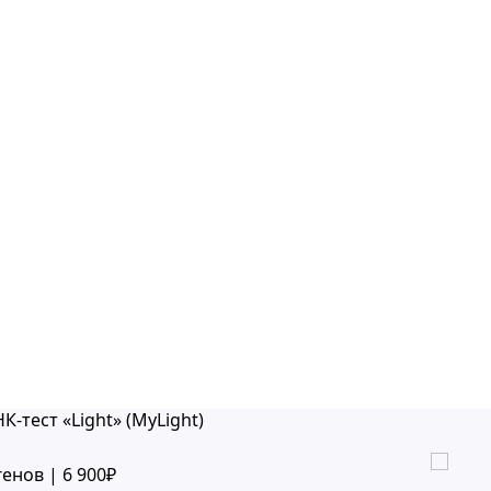
К-тест «Light» (MyLight)
генов | 6 900₽