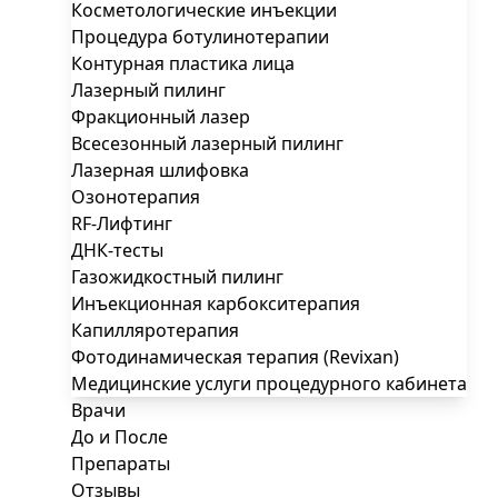
Косметологические инъекции
Процедура ботулинотерапии
Контурная пластика лица
Лазерный пилинг
Фракционный лазер
Всесезонный лазерный пилинг
Лазерная шлифовка
Озонотерапия
RF-Лифтинг
ДНК-тесты
Газожидкостный пилинг
Инъекционная карбокситерапия
Капилляротерапия
Фотодинамическая терапия (Revixan)
Медицинские услуги процедурного кабинета
Врачи
До и После
Препараты
Отзывы