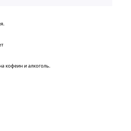
я.
ет
а кофеин и алкоголь.